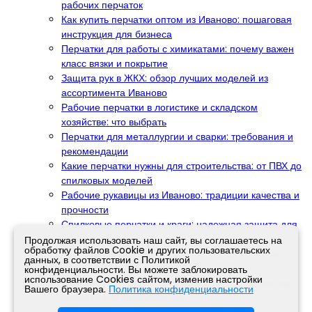
рабочих перчаток
Как купить перчатки оптом из Иваново: пошаговая
инструкция для бизнеса
Перчатки для работы с химикатами: почему важен
класс вязки и покрытие
Защита рук в ЖКХ: обзор лучших моделей из
ассортимента Иваново
Рабочие перчатки в логистике и складском
хозяйстве: что выбрать
Перчатки для металлургии и сварки: требования и
рекомендации
Какие перчатки нужны для строительства: от ПВХ до
спилковых моделей
Рабочие рукавицы из Иваново: традиции качества и
прочности
Спилковые перчатки и краги: надежная защита для
тяжелых работ
Продолжая использовать наш сайт, вы соглашаетесь на
обработку файлов Сookie и других пользовательских
Черные и графитовые рабочие перчатки: в чем
данных, в соответствии с Политикой
разница и где используются
конфиденциальности. Вы можете заблокировать
использование Cookies сайтом, изменив настройки
Чем отличаются перчатки 10 и 13 класса вязки: как
Вашего браузера.
Политика конфиденциальности
выбрать для производства