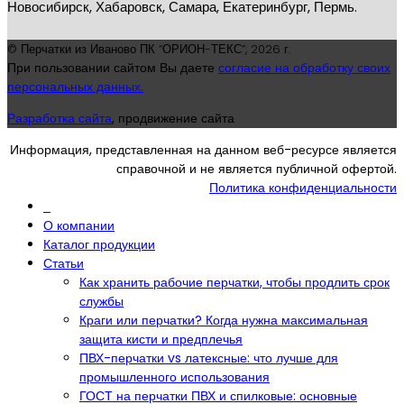
Новосибирск, Хабаровск, Самара, Екатеринбург, Пермь.
© Перчатки из Иваново ПК “ОРИОН-ТЕКС”,
2026 г.
При пользовании сайтом Вы даете
согласие на обработку своих
персональных данных.
Разработка сайта
, продвижение сайта
Информация, представленная на данном веб-ресурсе является
справочной и не является публичной офертой.
Политика конфиденциальности
О компании
Каталог продукции
Статьи
Как хранить рабочие перчатки, чтобы продлить срок
службы
Краги или перчатки? Когда нужна максимальная
защита кисти и предплечья
ПВХ-перчатки vs латексные: что лучше для
промышленного использования
ГОСТ на перчатки ПВХ и спилковые: основные