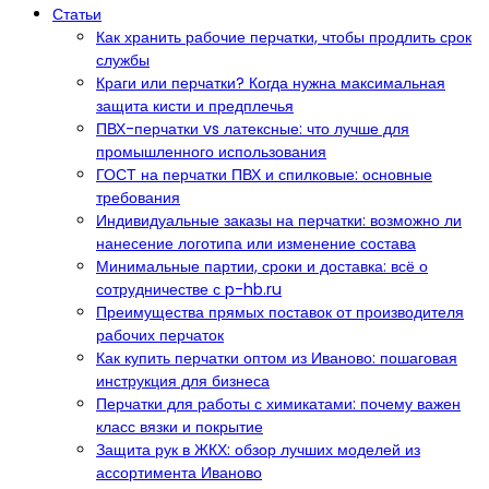
Статьи
Как хранить рабочие перчатки, чтобы продлить срок
службы
Краги или перчатки? Когда нужна максимальная
защита кисти и предплечья
ПВХ-перчатки vs латексные: что лучше для
промышленного использования
ГОСТ на перчатки ПВХ и спилковые: основные
требования
Индивидуальные заказы на перчатки: возможно ли
нанесение логотипа или изменение состава
Минимальные партии, сроки и доставка: всё о
сотрудничестве с p-hb.ru
Преимущества прямых поставок от производителя
рабочих перчаток
Как купить перчатки оптом из Иваново: пошаговая
инструкция для бизнеса
Перчатки для работы с химикатами: почему важен
класс вязки и покрытие
Защита рук в ЖКХ: обзор лучших моделей из
ассортимента Иваново